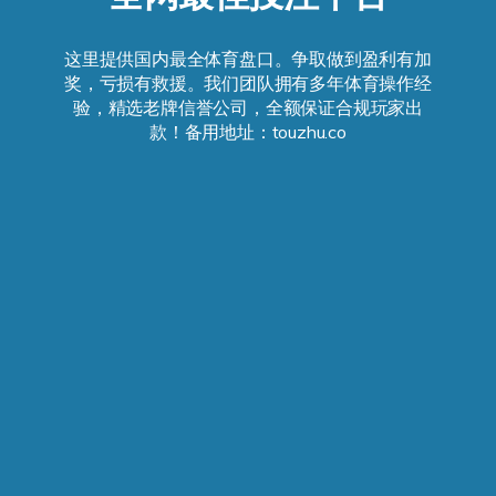
这里提供国内最全体育盘口。争取做到盈利有加
奖，亏损有救援。我们团队拥有多年体育操作经
验，精选老牌信誉公司，全额保证合规玩家出
款！备用地址：touzhu.co